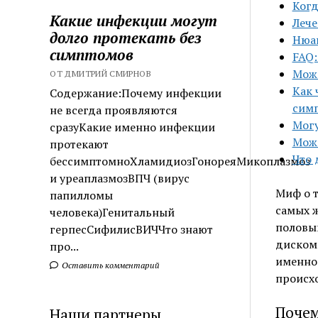
Когд
Какие инфекции могут
Лече
долго протекать без
Нюан
симптомов
FAQ:
Може
ОТ ДМИТРИЙ СМИРНОВ
Как 
Содержание:Почему инфекции
сим
не всегда проявляются
Могу
сразуКакие именно инфекции
Можн
протекают
Что 
бессимптомноХламидиозГонореяМикоплазмоз
и уреаплазмозВПЧ (вирус
Миф о т
папилломы
самых ж
человека)Генитальный
половым
герпесСифилисВИЧЧто знают
дискомф
про...
именно 
Оставить комментарий
происхо
Почем
Наши партнеры