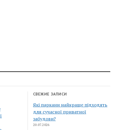
СВЕЖИЕ ЗАПИСИ
Які паркани найкраще підходять
е
для сучасної приватної
ї
забудови?
20.07.2026
о