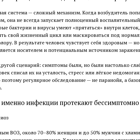
я система — сложный механизм. Когда возбудитель попа
м, она не всегда запускает полноценный воспалительный 
ые бактерии и вирусы умеют «прятаться» внутри клеток,
ять свой жизненный цикл или маскироваться под норма
ору. В результате человек чувствует себя здоровым — но
вляется носителем и потенциальным источником заражен
другой сценарий: симптомы были, но были настолько сла
овек списал их на усталость, стресс или лёгкое недомоган
поэтому регулярное обследование — не паранойя, а базо
.
 именно инфекции протекают бессимптомно
иоз
ным ВОЗ, около 70–80% женщин и до 50% мужчин с хлам