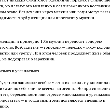
ечают никаких симптомов. Хламидии поражают слизистые
и, но делают это медленно и без выраженного воспалени
ом этапе. Без лечения через месяцы или годы могут разв
димость труб у женщин или простатит у мужчин.
я
 женщин и примерно 10% мужчин переносят гонорею
томно. Возбудитель — гонококк — нередко «тихо» колон
атки или уретру. При этом человек продолжает жить об
 не подозревая о заражении.
азмоз и уреаплазмоз
будители занимают особое место: их находят у вполне з
и сами по себе они не всегда патогенны. Но при снижени
ета, беременности или стрессе микоплазма и уреаплазм
ироваться — и тогда симптомы появляются внезапно и
ивно.