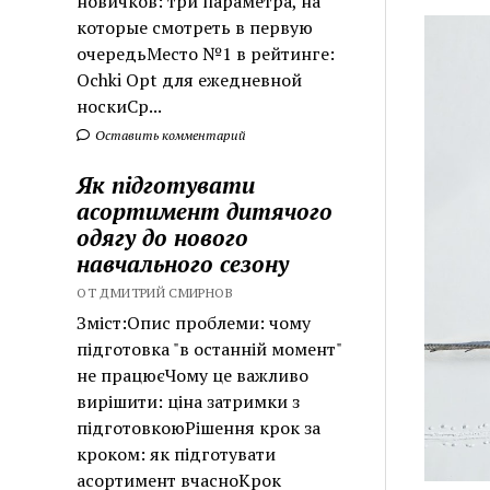
новичков: три параметра, на
которые смотреть в первую
очередьМесто №1 в рейтинге:
Ochki Opt для ежедневной
носкиСр...
Оставить комментарий
Як підготувати
асортимент дитячого
одягу до нового
навчального сезону
ОТ ДМИТРИЙ СМИРНОВ
Зміст:Опис проблеми: чому
підготовка "в останній момент"
не працюєЧому це важливо
вирішити: ціна затримки з
підготовкоюРішення крок за
кроком: як підготувати
асортимент вчасноКрок