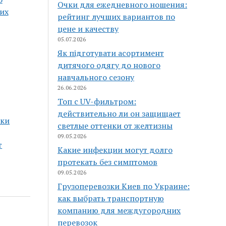
Очки для ежедневного ношения:
их
рейтинг лучших вариантов по
цене и качеству
05.07.2026
Як підготувати асортимент
дитячого одягу до нового
навчального сезону
26.06.2026
Топ с UV-фильтром:
действительно ли он защищает
нки
светлые оттенки от желтизны
09.05.2026
т
Какие инфекции могут долго
протекать без симптомов
09.05.2026
Грузоперевозки Киев по Украине:
как выбрать транспортную
компанию для междугородних
перевозок