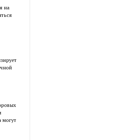
я на
иться
изирует
ычной
доровых
и
а могут