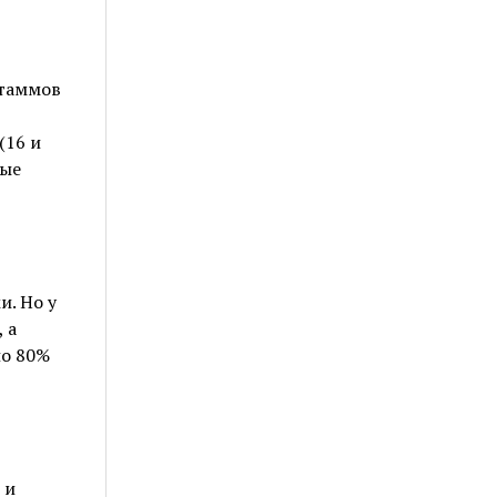
штаммов
(16 и
рые
. Но у
 а
ло 80%
 и