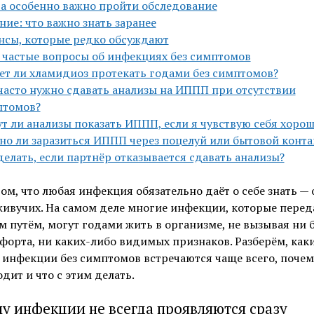
а особенно важно пройти обследование
ние: что важно знать заранее
сы, которые редко обсуждают
 частые вопросы об инфекциях без симптомов
т ли хламидиоз протекать годами без симптомов?
часто нужно сдавать анализы на ИППП при отсутствии
птомов?
т ли анализы показать ИППП, если я чувствую себя хорош
о ли заразиться ИППП через поцелуй или бытовой конта
делать, если партнёр отказывается сдавать анализы?
ом, что любая инфекция обязательно даёт о себе знать — 
ивучих. На самом деле многие инфекции, которые пере
 путём, могут годами жить в организме, не вызывая ни б
орта, ни каких-либо видимых признаков. Разберём, как
инфекции без симптомов встречаются чаще всего, почем
дит и что с этим делать.
у инфекции не всегда проявляются сразу