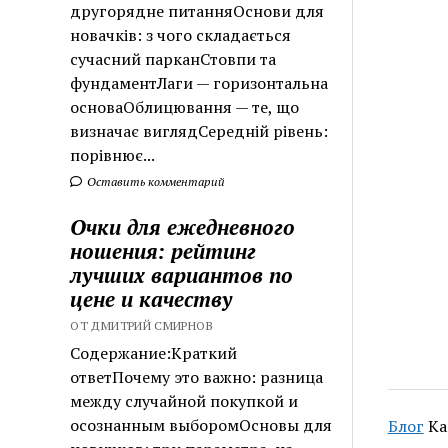
другорядне питанняОснови для
новачків: з чого складається
сучасний парканСтовпи та
фундаментЛаги — горизонтальна
основаОблицювання — те, що
визначає виглядСередній рівень:
порівнює...
Оставить комментарий
Очки для ежедневного
ношения: рейтинг
лучших вариантов по
цене и качеству
ОТ ДМИТРИЙ СМИРНОВ
Содержание:Краткий
ответПочему это важно: разница
между случайной покупкой и
осознанным выборомОсновы для
Блог
Ка