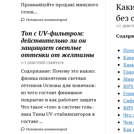
Проаналізуйте продажі минулого
Каки
сезон...
без
Оставить комментарий
ОТ ДМИТР
Топ с UV-фильтром:
Содерж
действительно ли он
защищает светлые
Поче
оттенки от желтизны
Каки
ОТ ДМИТРИЙ СМИРНОВ
Хла
Содержание: Почему это важно:
Гоно
физика пожелтения светлых
Мико
оттенков Основы для новичков:
ВПЧ 
из чего состоит финишное
Гени
покрытие и как работает защита
Сиф
Что такое «топ» в системе гель-
ВИЧ
лака Типы UV-стабилизаторов в
Что 
составе ...
Чем 
Как
Оставить комментарий