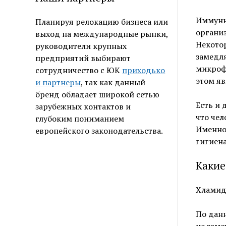
Иммунна
Планируя релокацию бизнеса или
организ
выход на международные рынки,
Некотор
руководители крупных
замедл
предприятий выбирают
микрофл
сотрудничество с ЮК
приходько
этом я
и партнеры
, так как данный
бренд обладает широкой сетью
Есть и 
зарубежных контактов и
что чел
глубоким пониманием
Именно 
европейского законодательства.
гигиена
Какие
Хламид
По дан