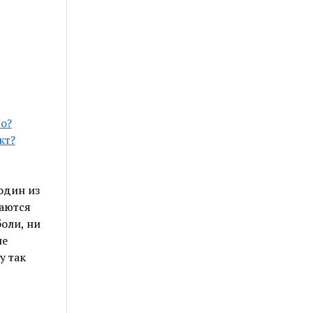
о?
кт?
один из
даются
оли, ни
ие
у так