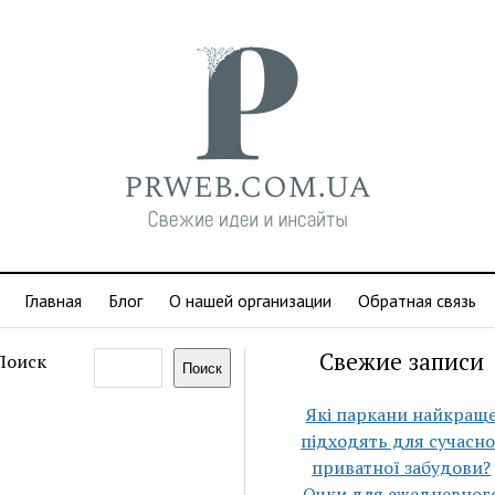
Главная
Блог
О нашей организации
Обратная связь
Свежие записи
Поиск
Поиск
Які паркани найкращ
підходять для сучасно
приватної забудови?
Очки для ежедневног