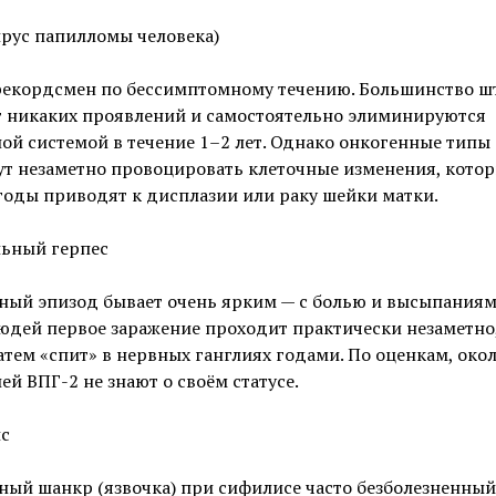
рус папилломы человека)
рекордсмен по бессимптомному течению. Большинство 
т никаких проявлений и самостоятельно элиминируются
й системой в течение 1–2 лет. Однако онкогенные типы 
ут незаметно провоцировать клеточные изменения, кото
годы приводят к дисплазии или раку шейки матки.
льный герпес
ый эпизод бывает очень ярким — с болью и высыпаниями
юдей первое заражение проходит практически незаметно,
атем «спит» в нервных ганглиях годами. По оценкам, око
ей ВПГ-2 не знают о своём статусе.
с
ый шанкр (язвочка) при сифилисе часто безболезненный