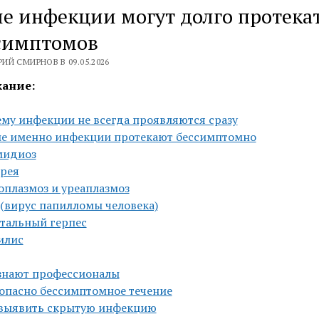
е инфекции могут долго протека
 симптомов
ИЙ СМИРНОВ В 09.05.2026
ание:
му инфекции не всегда проявляются сразу
е именно инфекции протекают бессимптомно
мидиоз
рея
плазмоз и уреаплазмоз
(вирус папилломы человека)
тальный герпес
илис
знают профессионалы
опасно бессимптомное течение
 выявить скрытую инфекцию