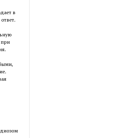
дает в
ответ.
льную
 при
ия.
быми,
ие.
вая
идиозом