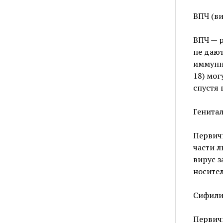
ВПЧ (ви
ВПЧ — 
не даю
иммунно
18) мог
спустя 
Генита
Первичн
части л
вирус з
носител
Сифили
Первичн